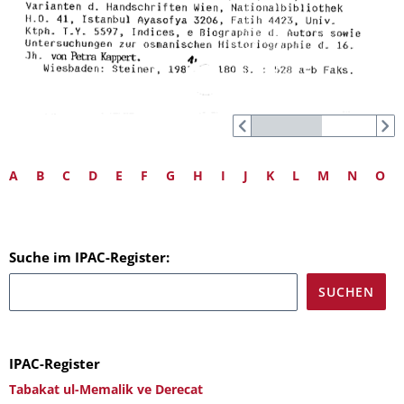
A
B
C
D
E
F
G
H
I
J
K
L
M
N
O
Suche im IPAC-Register:
IPAC-Register
Tabakat ul-Memalik ve Derecat