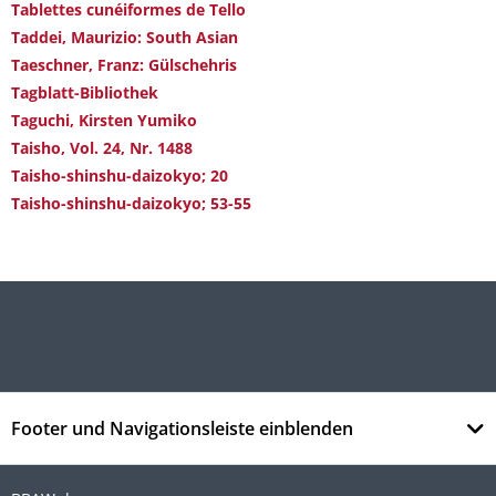
Tablettes cunéiformes de Tello
Taddei, Maurizio: South Asian
Taeschner, Franz: Gülschehris
Tagblatt-Bibliothek
Taguchi, Kirsten Yumiko
Taisho, Vol. 24, Nr. 1488
Taisho-shinshu-daizokyo; 20
Taisho-shinshu-daizokyo; 53-55
Footer und Navigationsleiste einblenden