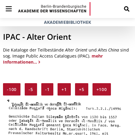
AKADEMIEBIBLIOTHEK
IPAC - Alter Orient
Die Kataloge der Teilbestände
Alter Orient
und
Altes China
sind
sog. Image Public Access Catalogues (IPAC).
mehr
Informationen...
-100
-5
-1
+1
+5
+100