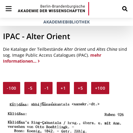
AKADEMIEBIBLIOTHEK
IPAC - Alter Orient
Die Kataloge der Teilbestände
Alter Orient
und
Altes China
sind
sog. Image Public Access Catalogues (IPAC).
mehr
Informationen...
-100
-5
-1
+1
+5
+100