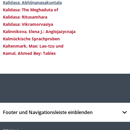
Kalidasa: Abhijnanasakuntala
Kalidasa: The Meghaduta of
Kalidasa: Ritusamhara
Kalidasa: Vikramorvasiya
Kalinnikova, Elena J.: Anglojazycnaja
Kalmückische Sprachproben
Kaltenmark, Max: Lao-tzu und
Kamal, Ahmed Bey: Tables
Footer und Navigationsleiste einblenden