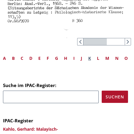
A
B
C
D
E
F
G
H
I
J
K
L
M
N
O
Suche im IPAC-Register:
IPAC-Register
Kahlo, Gerhard: Malayisch-