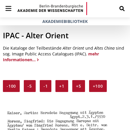
AKADEMIEBIBLIOTHEK
IPAC - Alter Orient
Die Kataloge der Teilbestände
Alter Orient
und
Altes China
sind
sog. Image Public Access Catalogues (IPAC).
mehr
Informationen...
-100
-5
-1
+1
+5
+100