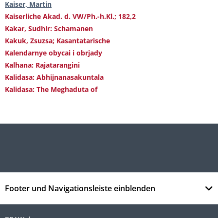
Kaiser, Martin
Kaiserliche Akad. d. VW/Ph.-h.Kl.; 182,2
Kakar, Sudhir: Schamanen
Kakuk, Zsuzsa; Kasantatarische
Kalendarnye obycai i obrjady
Kalhana: Rajatarangini
Kalidasa: Abhijnanasakuntala
Kalidasa: The Meghaduta of
Footer und Navigationsleiste einblenden