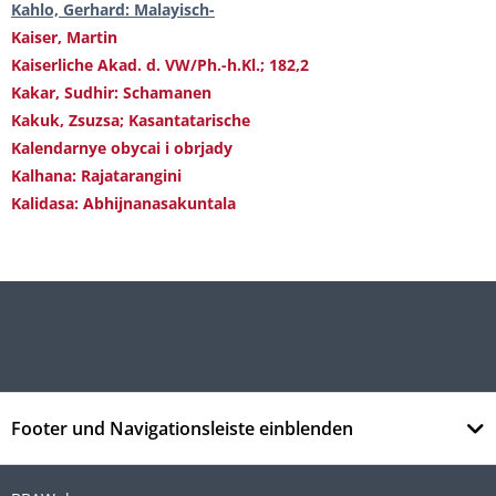
Kahlo, Gerhard: Malayisch-
Kaiser, Martin
Kaiserliche Akad. d. VW/Ph.-h.Kl.; 182,2
Kakar, Sudhir: Schamanen
Kakuk, Zsuzsa; Kasantatarische
Kalendarnye obycai i obrjady
Kalhana: Rajatarangini
Kalidasa: Abhijnanasakuntala
Footer und Navigationsleiste einblenden