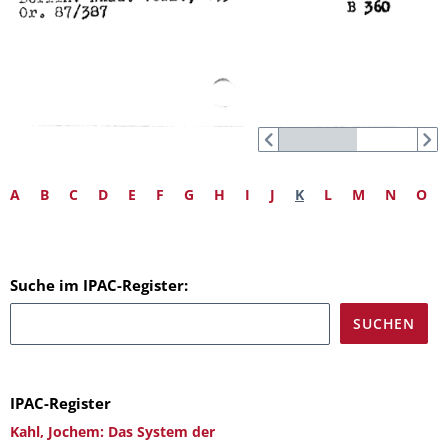
A
B
C
D
E
F
G
H
I
J
K
L
M
N
O
Suche im IPAC-Register:
IPAC-Register
Kahl, Jochem: Das System der