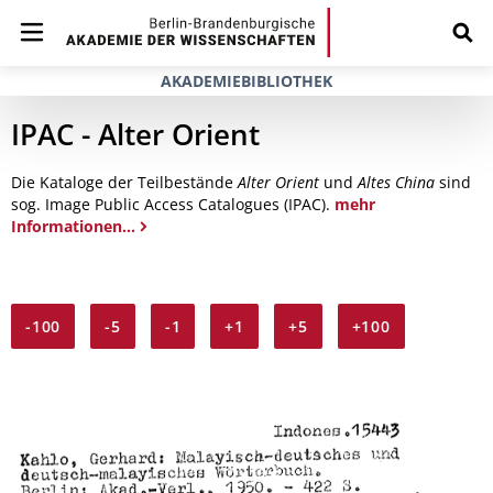
AKADEMIEBIBLIOTHEK
IPAC - Alter Orient
Die Kataloge der Teilbestände
Alter Orient
und
Altes China
sind
sog. Image Public Access Catalogues (IPAC).
mehr
Informationen...
-100
-5
-1
+1
+5
+100