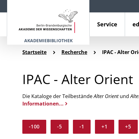
Service
ed
AKADEMIEBIBLIOTHEK
Startseite
Recherche
IPAC - Alter Or
IPAC - Alter Orient
Die Kataloge der Teilbestände
Alter Orient
und
Alte
Informationen...
-100
-5
-1
+1
+5