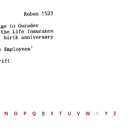
N
O
P
Q
R
S
T
U
V
W
X
Y
Z