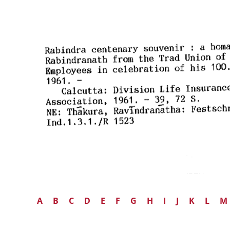
A
B
C
D
E
F
G
H
I
J
K
L
M