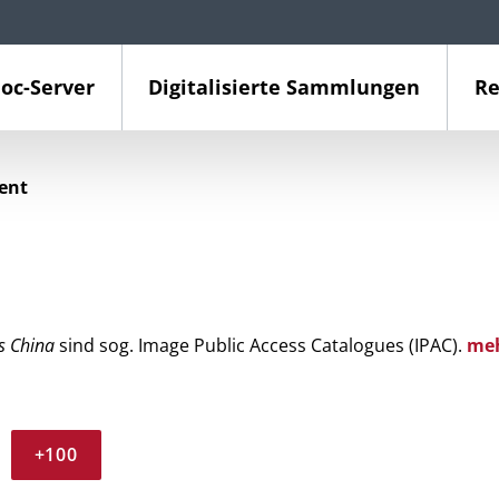
oc-Server
Digitalisierte Sammlungen
Re
ient
s China
sind sog. Image Public Access Catalogues (IPAC).
me
+100