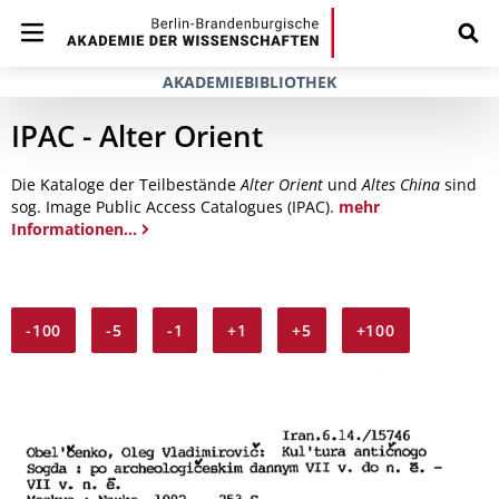
AKADEMIEBIBLIOTHEK
IPAC - Alter Orient
Die Kataloge der Teilbestände
Alter Orient
und
Altes China
sind
sog. Image Public Access Catalogues (IPAC).
mehr
Informationen...
-100
-5
-1
+1
+5
+100