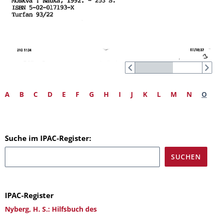
A
B
C
D
E
F
G
H
I
J
K
L
M
N
O
Suche im IPAC-Register:
IPAC-Register
Nyberg, H. S.: Hilfsbuch des