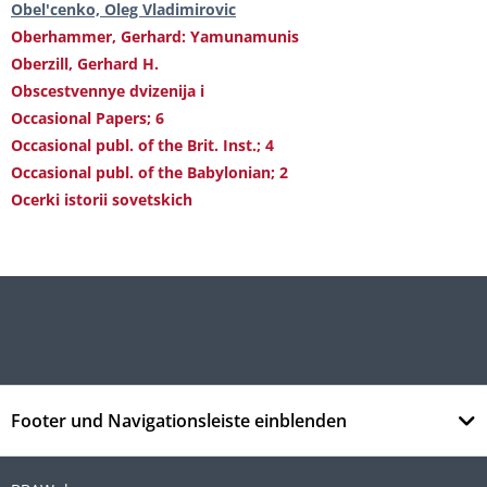
Obel'cenko, Oleg Vladimirovic
Oberhammer, Gerhard: Yamunamunis
Oberzill, Gerhard H.
Obscestvennye dvizenija i
Occasional Papers; 6
Occasional publ. of the Brit. Inst.; 4
Occasional publ. of the Babylonian; 2
Ocerki istorii sovetskich
Footer und Navigationsleiste einblenden