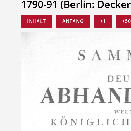
1790-91 (Berlin: Decker
INHALT
ANFANG
+1
+50