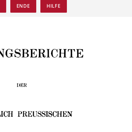
ENDE
HILFE