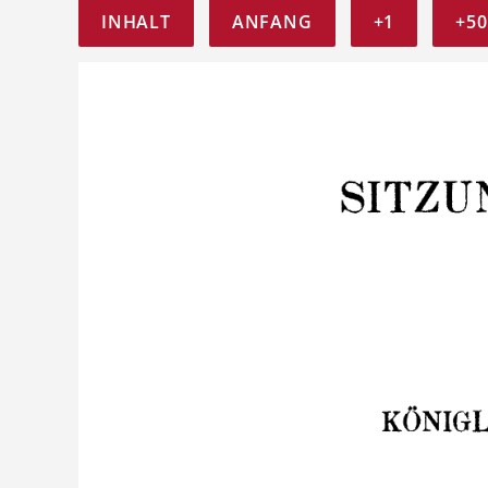
INHALT
ANFANG
+1
+50