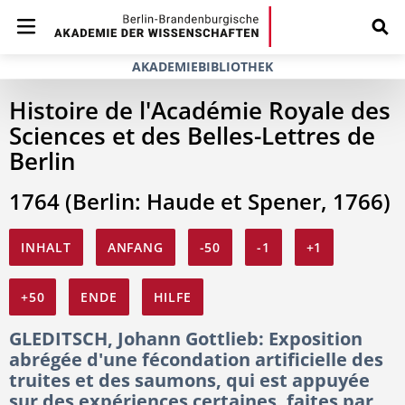
AKADEMIEBIBLIOTHEK
Histoire de l'Académie Royale des
Sciences et des Belles-Lettres de
Berlin
1764 (Berlin: Haude et Spener, 1766)
INHALT
ANFANG
-50
-1
+1
+50
ENDE
HILFE
GLEDITSCH, Johann Gottlieb: Exposition
abrégée d'une fécondation artificielle des
truites et des saumons, qui est appuyée
sur des expériences certaines, faites par